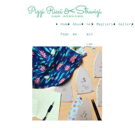
Home
About
nel
Maglieria
Gallery
Page
me
mio
Lab