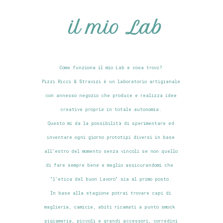
il mio Lab
Come funziona il mio Lab e cosa trovi?
Pizzi Ricci & Stravizi è un laboratorio artigianale
con annesso negozio che produce e realizza idee
creative proprie in totale autonomia.
Questo mi da la possibilità di sperimentare ed
inventare ogni giorno prototipi diversi in base
all'estro del momento senza vincoli se non quello
di fare sempre bene e meglio assicurandomi che
"l'etica del buon Lavoro" sia al primo posto.
In base alla stagione potrai trovare capi di
maglieria, camicie, abiti ricamati a punto smock
pigiameria, piccoli e grandi accessori, corredini